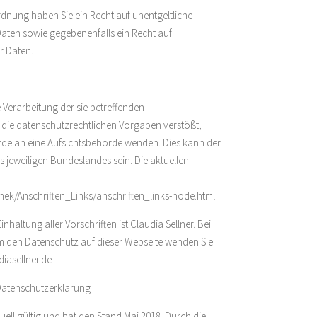
nung haben Sie ein Recht auf unentgeltliche
Daten sowie gegebenenfalls ein Recht auf
r Daten.
e Verarbeitung der sie betreffenden
ie datenschutzrechtlichen Vorgaben verstößt,
rde an eine Aufsichtsbehörde wenden. Dies kann der
jeweiligen Bundeslandes sein. Die aktuellen
hek/Anschriften_Links/anschriften_links-node.html
inhaltung aller Vorschriften ist Claudia Sellner. Bei
 den Datenschutz auf dieser Webseite wenden Sie
diasellner.de
 Datenschutzerklärung
uell gültig und hat den Stand Mai 2018. Durch die