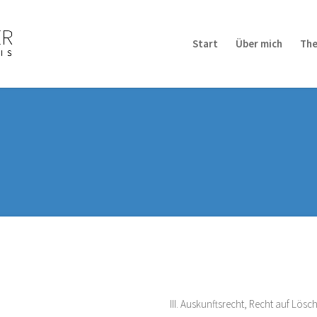
Start
Über mich
The
Datenschutzerklärung
III. Auskunftsrecht, Recht auf Lös