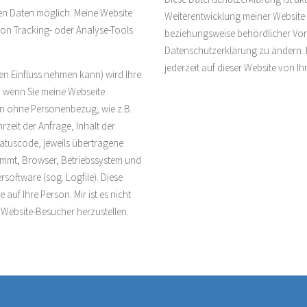
 Daten möglich. Meine Website
Weiterentwicklung meiner Website
 von Tracking- oder Analyse-Tools
beziehungsweise behördlicher Vo
Datenschutzerklärung zu ändern. D
jederzeit auf dieser Website von 
en Einfluss nehmen kann) wird Ihre
 wenn Sie meine Webseite
en ohne Personenbezug, wie z.B.
zeit der Anfrage, Inhalt der
tatuscode, jeweils übertragene
mmt, Browser, Betriebssystem und
software (sog. Logfile). Diese
uf Ihre Person. Mir ist es nicht
 Website-Besucher herzustellen.