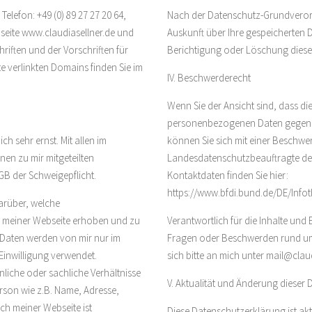
elefon: +49 (0) 89 27 27 20 64,
Nach der Datenschutz-Grundverord
bseite www.claudiasellner.de und
Auskunft über Ihre gespeicherten 
riften und der Vorschriften für
Berichtigung oder Löschung diese
e verlinkten Domains finden Sie im
IV. Beschwerderecht
Wenn Sie der Ansicht sind, dass di
personenbezogenen Daten gegen d
 sehr ernst. Mit allen im
können Sie sich mit einer Beschwe
nen zu mir mitgeteilten
Landesdatenschutzbeauftragte des 
GB der Schweigepflicht.
Kontaktdaten finden Sie hier:
https://www.bfdi.bund.de/DE/Infot
darüber, welche
meiner Webseite erhoben und zu
Verantwortlich für die Inhalte und E
 Daten werden von mir nur im
Fragen oder Beschwerden rund um
Einwilligung verwendet.
sich bitte an mich unter mail@clau
iche oder sachliche Verhältnisse
V. Aktualität und Änderung dieser
rson wie z.B. Name, Adresse,
ch meiner Webseite ist
Diese Datenschutzerklärung ist akt